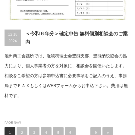
＜令和６年分＞確定申告 無料個別相談会のご案
12.18
2024
内
池田商工会議所では、近畿税理士会豊能支部、豊能納税協会の協
力により、個人事業者の方を対象に、相談会を開催いたします。
相談をご希望の方は参加申込書に必要事項をご記入のうえ、事務
局までＦＡＸもしくはWEBフォームからお申込下さい。費用は無
料です。
PAGE NAVI
1
2
3
4
5
6
…
9
»