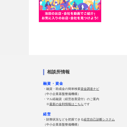
相談所情報
融資・資金
・融資・助成金の簡単検索
資金調達ナビ
（中小企業基盤整備機構）
・マル経融資（経営改善貸付）のご案内
※
最新の金利情報はこちら
です
経営
・財務状況などを把握できる
経営自己診断システム
（中小企業基盤整備機構）