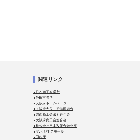
関連リンク
●日本商工会議所
●池田市役所
●大阪府ホームページ
●大阪府火災共済協同組合
●関西商工会議所連合会
●大阪府商工会連合会
●株式会社日本政策金融公庫
●ザ.ビジネスモール
●国税庁