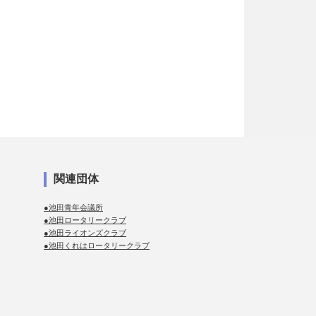
関連団体
●池田青年会議所
●池田ロータリークラブ
●池田ライオンズクラブ
●池田くれはロータリークラブ