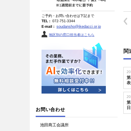
ご予約・お問い合わせは下記まで
TEL：
072-751-3344
soudansho@ikedacci.or.jp
E-mail：
地区別の窓口担当者はこちら
関
20
第
表
20
第
日
お問い合わせ
池田商工会議所