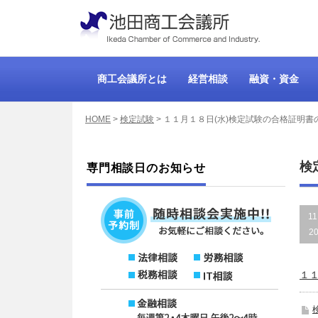
商工会議所とは
経営相談
融資・資金
HOME
>
検定試験
>
１１月１８日(水)検定試験の合格証明書
検
専門相談日のお知らせ
11
2
１