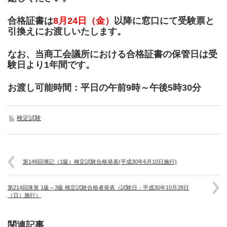
合格証書は
8月24日（金）
以降に窓口にて受験票と
引換えにお渡しいたします。
なお、当商工会議所における合格証書の保管日は受
験日より1年間です。
お渡し可能時間：平日の午前9時～午後5時30分
検定試験
第149回簿記（1級）検定試験合格発表(平成30年6月10日施行)
第214回珠算 1級～3級 検定試験合格者発表（試験日：平成30年10月28日
（日）施行）
関連記事