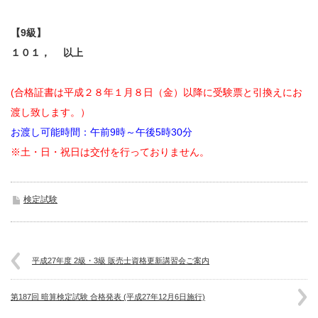
【9級】
１０１， 以上
(合格証書は平成２８年１月８日（金）以降に受験票と引換えにお
渡し致します。）
お渡し可能時間：午前9時～午後5時30分
※土・日・祝日は交付を行っておりません。
検定試験
平成27年度 2級・3級 販売士資格更新講習会ご案内
第187回 暗算検定試験 合格発表 (平成27年12月6日施行)