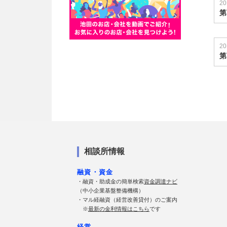
20
第
20
第
相談所情報
融資・資金
・融資・助成金の簡単検索
資金調達ナビ
（中小企業基盤整備機構）
・マル経融資（経営改善貸付）のご案内
※
最新の金利情報はこちら
です
経営