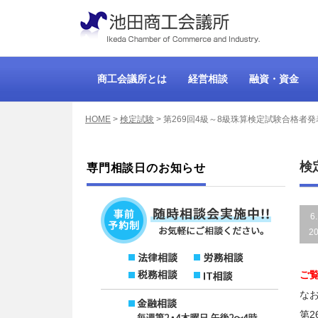
商工会議所とは
経営相談
融資・資金
HOME
>
検定試験
>
第269回4級～8級珠算検定試験合格者発表
検
専門相談日のお知らせ
6
2
ご
な
第2