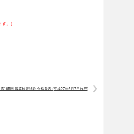
ます。）
第185回 暗算検定試験 合格発表 (平成27年6月7日施行)