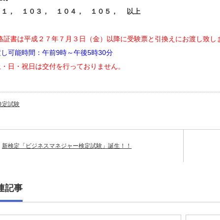
０１， １０３， １０４， １０５， 以上
合格証書は平成２７年７月３日（金）以降に受験票と引換えにお渡し致し
し可能時間：午前9時～午後5時30分
土・日・祝日は交付を行っておりません。
検定試験
新検定「ビジネスマネジャー検定試験」誕生！！
連記事