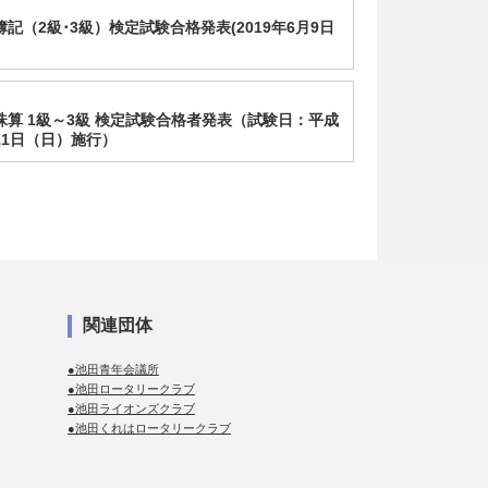
簿記（2級･3級）検定試験合格発表(2019年6月9日
回珠算 1級～3級 検定試験合格者発表（試験日：平成
月11日（日）施行）
関連団体
●池田青年会議所
●池田ロータリークラブ
●池田ライオンズクラブ
●池田くれはロータリークラブ