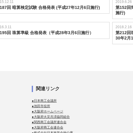
15.12.11
2019.6.26
187回 暗算検定試験 合格発表 (平成27年12月6日施行)
第152回
施行)
16.3.11
2018.2.16
195回 珠算準級 合格発表（平成28年3月6日施行）
第212
30年2
関連リンク
●日本商工会議所
●池田市役所
●大阪府ホームページ
●大阪府火災共済協同組合
●関西商工会議所連合会
●大阪府商工会連合会
●株式会社日本政策金融公庫