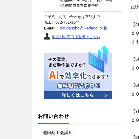
(試
ご予約・お問い合わせは下記まで
TEL：
072-751-3344
【4
soudansho@ikedacci.or.jp
E-mail：
１
地区別の窓口担当者はこちら
１
【5
１
【6
１
【7
お問い合わせ
１
池田商工会議所
【8