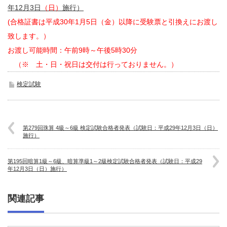
年12月3日
（日）
施行）
(合格証書は平成30年1月5
日（金）以降に受験票と引換えにお渡し
致します。）
お渡し可能時間：午前9時～午後5時30分
（※ 土・日・祝日は交付は行っておりません。）
検定試験
第279回珠算 4級～6級 検定試験合格者発表（試験日：平成29年12月3日（日）
施行）
第195回暗算1級～6級、暗算準級1～2級検定試験合格者発表（試験日：平成29
年12月3日（日）施行）
関連記事