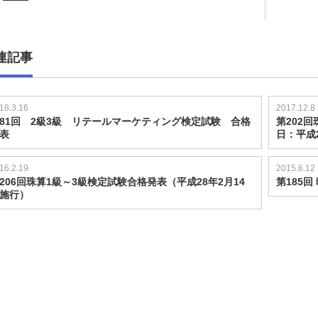
連記事
18.3.16
2017.12.8
81回 2級3級 リテールマーケティング検定試験 合格
第202
表
日：平成
16.2.19
2015.6.12
206回珠算1級～3級検定試験合格発表（平成28年2月14
第185回
施行）