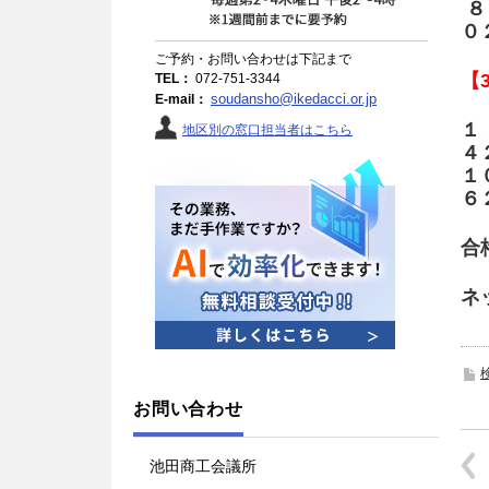
８
０
ご予約・お問い合わせは下記まで
【
TEL：
072-751-3344
soudansho@ikedacci.or.jp
E-mail：
１
地区別の窓口担当者はこちら
４
１
６
合
ネ
お問い合わせ
池田商工会議所