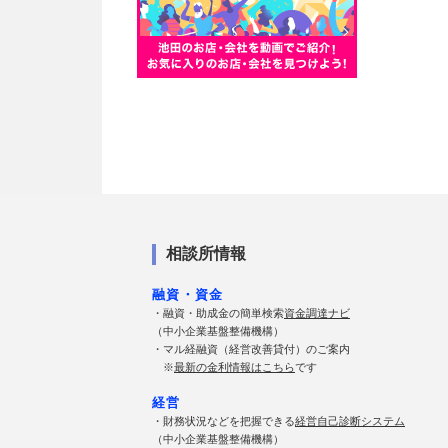
相談所情報
融資・資金
・融資・助成金の簡単検索
資金調達ナビ
（中小企業基盤整備機構）
・マル経融資（経営改善貸付）のご案内
※
最新の金利情報はこちら
です
経営
・財務状況などを把握できる
経営自己診断システム
（中小企業基盤整備機構）