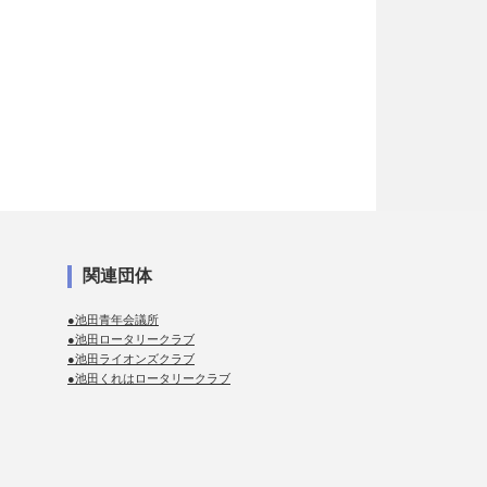
関連団体
●池田青年会議所
●池田ロータリークラブ
●池田ライオンズクラブ
●池田くれはロータリークラブ