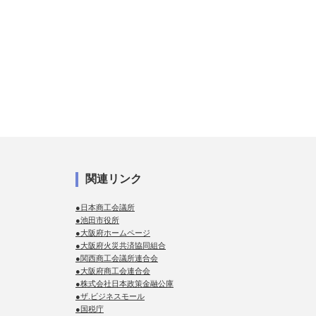
関連リンク
●日本商工会議所
●池田市役所
●大阪府ホームページ
●大阪府火災共済協同組合
●関西商工会議所連合会
●大阪府商工会連合会
●株式会社日本政策金融公庫
●ザ.ビジネスモール
●国税庁