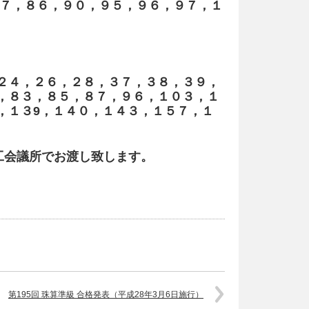
７，８６，９０，９５，９６，９７，１
２４，２６，２８，３７，３８，３９，
，８３，８５，８７，９６，１０３，１
，１３9，１４０，１４３，１５７，１
工会議所でお渡し致します。
第195回 珠算準級 合格発表（平成28年3月6日施行）