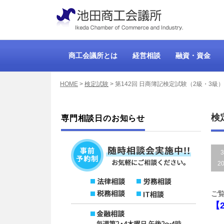
商工会議所とは
経営相談
融資・資金
HOME
>
検定試験
>
第142回 日商簿記検定試験（2級・3級
検
専門相談日のお知らせ
3
2
ご
【