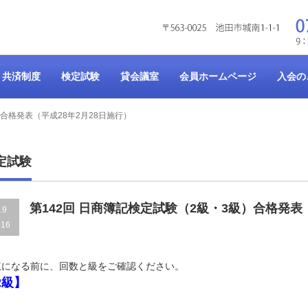
共済制度
検定試験
貸会議室
会員ホームページ
入会の
）合格発表（平成28年2月28日施行）
定試験
第142回 日商簿記検定試験（2級・3級）合格発表
.9
016
覧になる前に、回数と級をご確認ください。
2級】