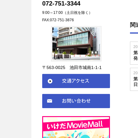
072-751-3344
9:00～17:00（土日祝を除く）
FAX:072-751-3876
関
20
第
発
〒563-0025 池田市城南1-1-1
20
第
日