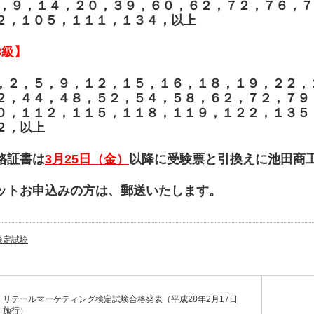
，９，１４，２０，３９，６０，６２，７２，７６，７
２，１０５，１１１，１３４，以上
3級】
，２，５，９，１２，１５，１６，１８，１９，２２，
２，４４，４８，５２，５４，５８，６２，７２，７９
０，１１２，１１５，１１８，１１９，１２２，１３５
２，以上
格証書は
3月25日（金）
以降に受験票と引換えに池田商
ットお申込みの方は、郵送いたします。
検定試験
リテールマーケティング検定試験合格発表（平成28年2月17日
施行）