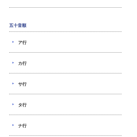
五十音順
ア行
カ行
サ行
タ行
ナ行