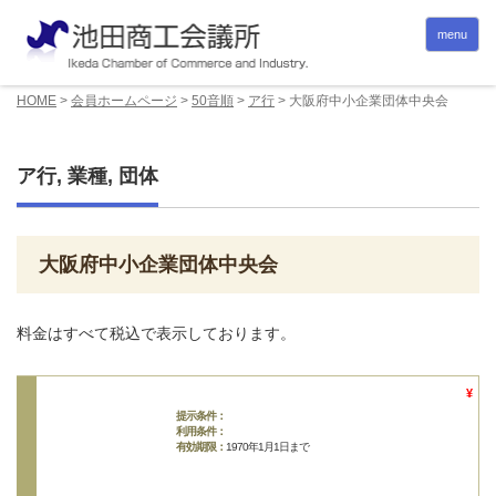
menu
HOME
>
会員ホームページ
>
50音順
>
ア行
>
大阪府中小企業団体中央会
ア行
,
業種
,
団体
大阪府中小企業団体中央会
料金はすべて税込で表示しております。
¥
提示条件：
利用条件：
有効期限：
1970年1月1日まで