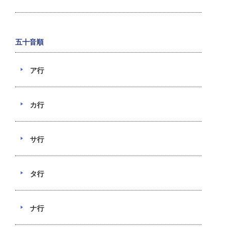
五十音順
ア行
カ行
サ行
タ行
ナ行