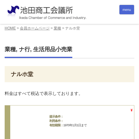
menu
HOME
>
会員ホームページ
>
業種
>
ナルホ堂
業種
,
ナ行
,
生活用品小売業
ナルホ堂
料金はすべて税込で表示しております。
¥
提示条件：
利用条件：
有効期限：
1970年1月1日まで