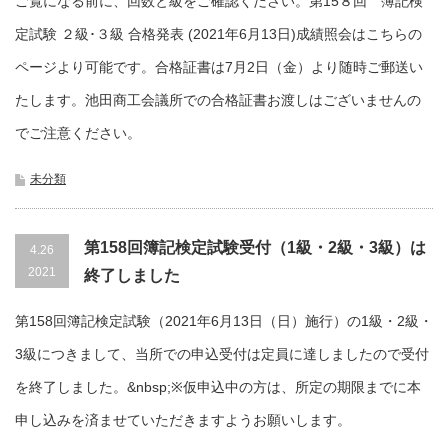
ご覧になる前に、回数と級をご確認ください。第15８回 簿記検
定試験 ２級･３級 合格発表 (2021年6月13日)成績照会はこちらの
ページより可能です。合格証書は7月2日（金）より随時ご郵送い
たします。池田商工会議所での合格証書お渡しはございませんの
でご注意ください。
未分類
第158回簿記検定試験受付（1級・2級・3級）は
4.26
2021
終了しました
第158回簿記検定試験（2021年6月13日（日）施行）の1級・2級・
3級につきまして、当所での申込受付は定員に達しましたので受付
を終了しました。&nbsp;※仮申込中の方は、所定の期限までに本
申し込みを済ませていただきますようお願いします。