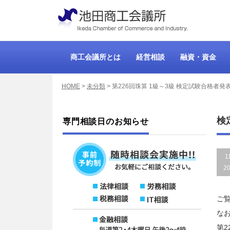
商工会議所とは
経営相談
融資・資金
HOME
>
未分類
>
第226回珠算 1級～3級 検定試験合格者発
検
専門相談日のお知らせ
1
2
ご
な
第2