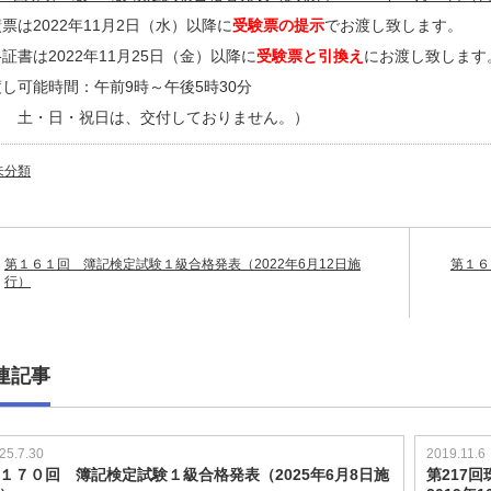
票は2022年11月2日（水）以降に
受験票の提示
でお渡し致します。
証書は2022年11月25日（金）以降に
受験票と引換え
にお渡し致します
し可能時間：午前9時～午後5時30分
※ 土・日・祝日は、交付しておりません。）
未分類
第１６１回 簿記検定試験１級合格発表（2022年6月12日施
第１６
行）
連記事
25.7.30
2019.11.6
１７０回 簿記検定試験１級合格発表（2025年6月8日施
第217