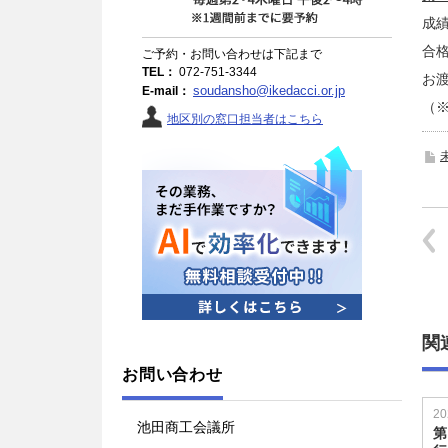
成績
合格
ご予約・お問い合わせは下記まで
TEL：
072-751-3344
お渡
soudansho@ikedacci.or.jp
E-mail：
（
地区別の窓口担当者はこちら
関
お問い合わせ
20
池田商工会議所
第