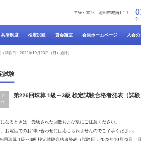
共済制度
検定試験
貸会議室
会員ホームページ
入会の
表（試験日：2022年10月23日（日）施行）
定試験
第226回珠算 1級～3級 検定試験合格者発表（試験
1.2
022
覧になるときは、受験された回数および級にご注意ください。
お、お電話でのお問い合わせには応じられませんのでご了承ください。
26回珠算 1級～3級 検定試験合格者発表（試験日：2022年10月23日（