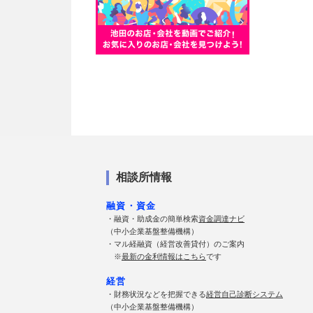
相談所情報
融資・資金
・融資・助成金の簡単検索
資金調達ナビ
（中小企業基盤整備機構）
・マル経融資（経営改善貸付）のご案内
※
最新の金利情報はこちら
です
経営
・財務状況などを把握できる
経営自己診断システム
（中小企業基盤整備機構）