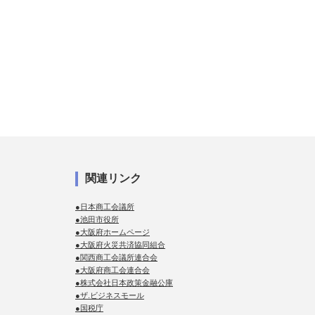
関連リンク
●日本商工会議所
●池田市役所
●大阪府ホームページ
●大阪府火災共済協同組合
●関西商工会議所連合会
●大阪府商工会連合会
●株式会社日本政策金融公庫
●ザ.ビジネスモール
●国税庁