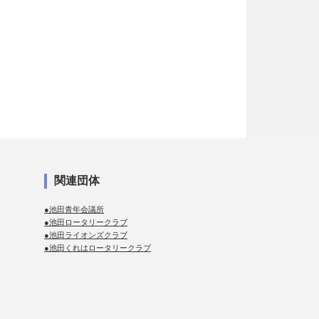
関連団体
●池田青年会議所
●池田ロータリークラブ
●池田ライオンズクラブ
●池田くれはロータリークラブ