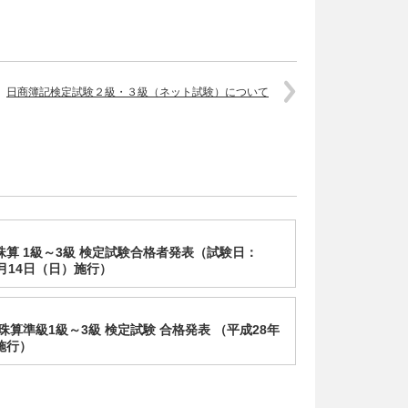
日商簿記検定試験２級・３級（ネット試験）について
回珠算 1級～3級 検定試験合格者発表（試験日：
2月14日（日）施行）
 珠算準級1級～3級 検定試験 合格発表 （平成28年
施行）