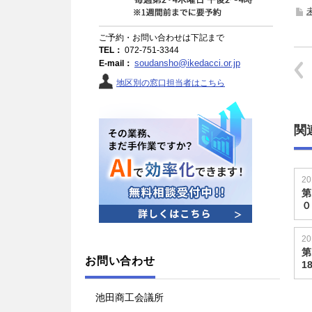
ご予約・お問い合わせは下記まで
TEL：
072-751-3344
soudansho@ikedacci.or.jp
E-mail：
地区別の窓口担当者はこちら
関
20
第
０
20
第
お問い合わせ
1
池田商工会議所