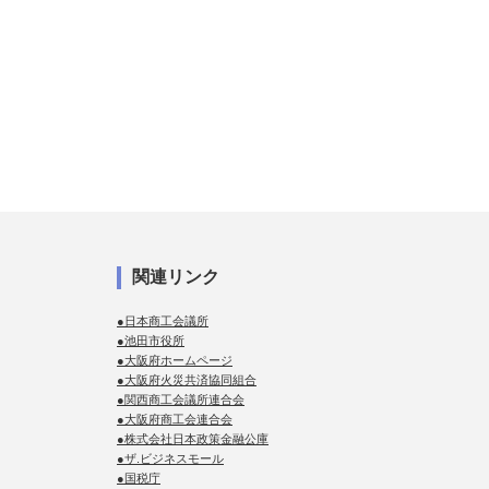
関連リンク
●日本商工会議所
●池田市役所
●大阪府ホームページ
●大阪府火災共済協同組合
●関西商工会議所連合会
●大阪府商工会連合会
●株式会社日本政策金融公庫
●ザ.ビジネスモール
●国税庁