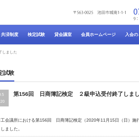
共済制度
検定試験
貸会議室
会員ホームページ
入会の
了しました
定試験
第156回 日商簿記検定 ２級申込受付終了しま
0.5
020
工会議所における第156回 日商簿記検定（2020年11月15日（日
了しました。