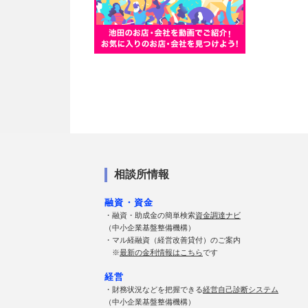
相談所情報
融資・資金
・融資・助成金の簡単検索
資金調達ナビ
（中小企業基盤整備機構）
・マル経融資（経営改善貸付）のご案内
※
最新の金利情報はこちら
です
経営
・財務状況などを把握できる
経営自己診断システム
（中小企業基盤整備機構）