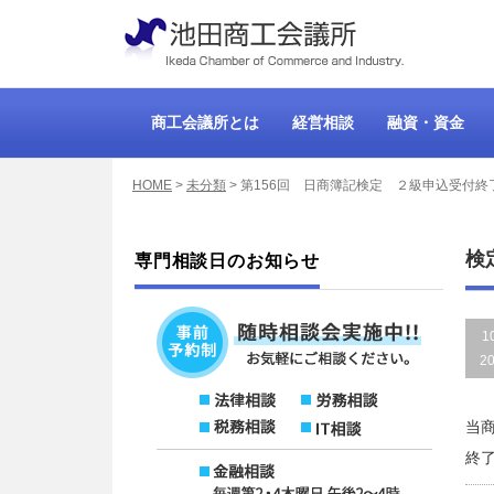
商工会議所とは
経営相談
融資・資金
HOME
>
未分類
>
第156回 日商簿記検定 ２級申込受付終
検
専門相談日のお知らせ
1
2
当商
終