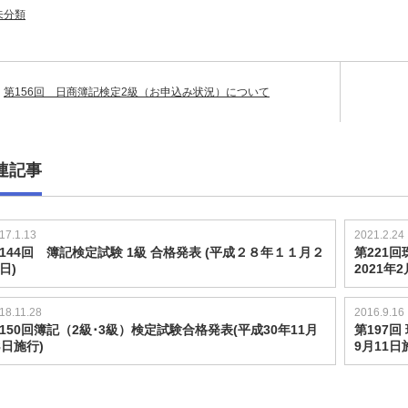
未分類
第156回 日商簿記検定2級（お申込み状況）について
連記事
17.1.13
2021.2.24
144回 簿記検定試験 1級 合格発表 (平成２８年１１月２
第221
日)
2021年
18.11.28
2016.9.16
150回簿記（2級･3級）検定試験合格発表(平成30年11月
第197回
8日施行)
9月11日