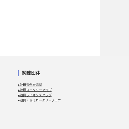
関連団体
●池田青年会議所
●池田ロータリークラブ
●池田ライオンズクラブ
●池田くれはロータリークラブ