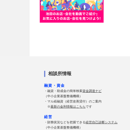
相談所情報
融資・資金
・融資・助成金の簡単検索
資金調達ナビ
（中小企業基盤整備機構）
・マル経融資（経営改善貸付）のご案内
※
最新の金利情報はこちら
です
経営
・財務状況などを把握できる
経営自己診断システム
（中小企業基盤整備機構）