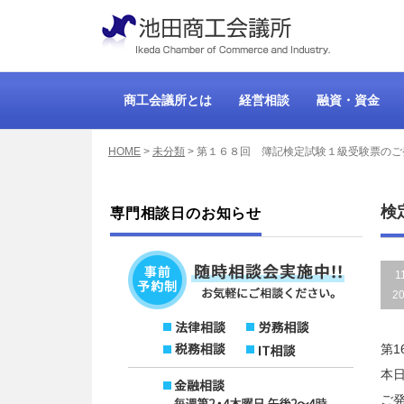
商工会議所とは
経営相談
融資・資金
HOME
>
未分類
>
第１６８回 簿記検定試験１級受験票のご
検
専門相談日のお知らせ
1
2
第1
本
ご