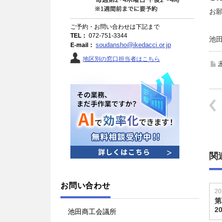
お
ご予約・お問い合わせは下記まで
TEL：
072-751-3344
池田
soudansho@ikedacci.or.jp
E-mail：
地区別の窓口担当者はこちら
関
お問い合わせ
20
第
2
池田商工会議所