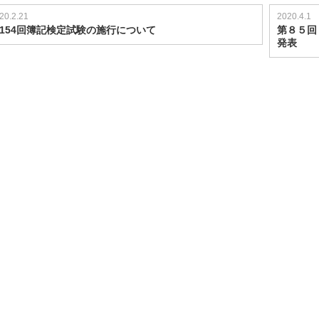
20.2.21
2020.4.1
154回簿記検定試験の施行について
第８５回
発表