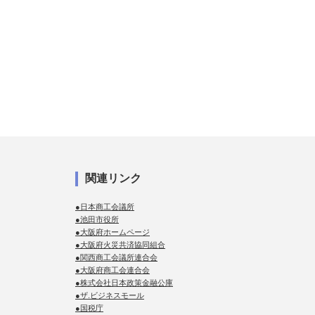
関連リンク
●日本商工会議所
●池田市役所
●大阪府ホームページ
●大阪府火災共済協同組合
●関西商工会議所連合会
●大阪府商工会連合会
●株式会社日本政策金融公庫
●ザ.ビジネスモール
●国税庁