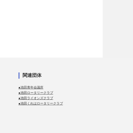
関連団体
●池田青年会議所
●池田ロータリークラブ
●池田ライオンズクラブ
●池田くれはロータリークラブ